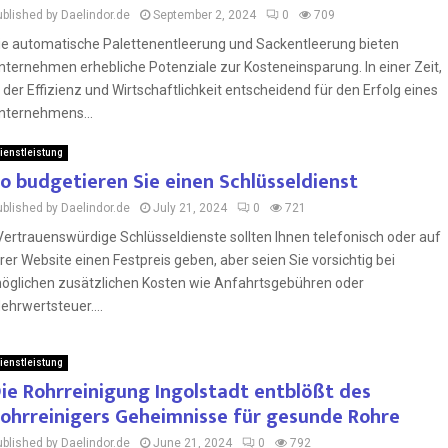
ublished by Daelindor.de
September 2, 2024
0
709
ie automatische Palettenentleerung und Sackentleerung bieten
nternehmen erhebliche Potenziale zur Kosteneinsparung. In einer Zeit,
n der Effizienz und Wirtschaftlichkeit entscheidend für den Erfolg eines
nternehmens...
ienstleistung
o budgetieren Sie einen Schlüsseldienst
ublished by Daelindor.de
July 21, 2024
0
721
ertrauenswürdige Schlüsseldienste sollten Ihnen telefonisch oder auf
hrer Website einen Festpreis geben, aber seien Sie vorsichtig bei
öglichen zusätzlichen Kosten wie Anfahrtsgebühren oder
ehrwertsteuer....
ienstleistung
ie Rohrreinigung Ingolstadt entblößt des
ohrreinigers Geheimnisse für gesunde Rohre
ublished by Daelindor.de
June 21, 2024
0
792