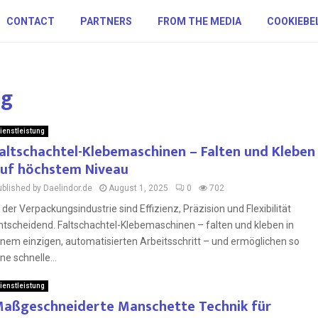
CONTACT
PARTNERS
FROM THE MEDIA
COOKIEBE
ng
ienstleistung
altschachtel-Klebemaschinen – Falten und Kleben
uf höchstem Niveau
ublished by Daelindor.de
August 1, 2025
0
702
n der Verpackungsindustrie sind Effizienz, Präzision und Flexibilität
ntscheidend. Faltschachtel-Klebemaschinen – falten und kleben in
inem einzigen, automatisierten Arbeitsschritt – und ermöglichen so
ine schnelle...
ienstleistung
aßgeschneiderte Manschette Technik für