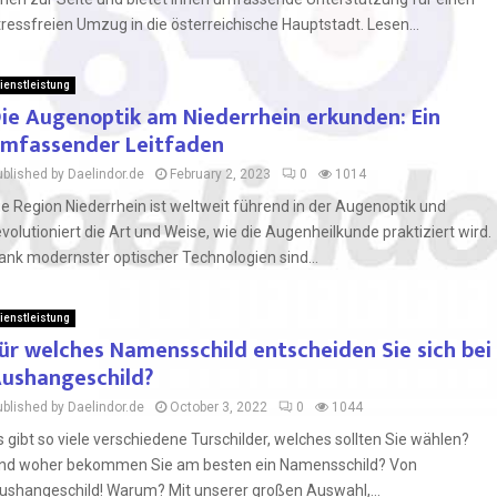
tressfreien Umzug in die österreichische Hauptstadt. Lesen...
ienstleistung
ie Augenoptik am Niederrhein erkunden: Ein
mfassender Leitfaden
ublished by Daelindor.de
February 2, 2023
0
1014
ie Region Niederrhein ist weltweit führend in der Augenoptik und
evolutioniert die Art und Weise, wie die Augenheilkunde praktiziert wird.
ank modernster optischer Technologien sind...
ienstleistung
ür welches Namensschild entscheiden Sie sich bei
ushangeschild?
ublished by Daelindor.de
October 3, 2022
0
1044
s gibt so viele verschiedene Turschilder, welches sollten Sie wählen?
nd woher bekommen Sie am besten ein Namensschild? Von
ushangeschild! Warum? Mit unserer großen Auswahl,...