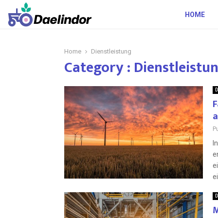
HOME
Home
Dienstleistung
Category : Dienstleistu
D
F
a
P
I
e
e
e
D
M