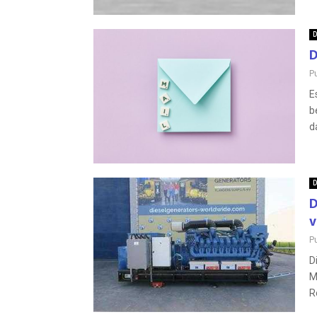
D
D
P
E
b
d
D
D
v
P
D
M
R