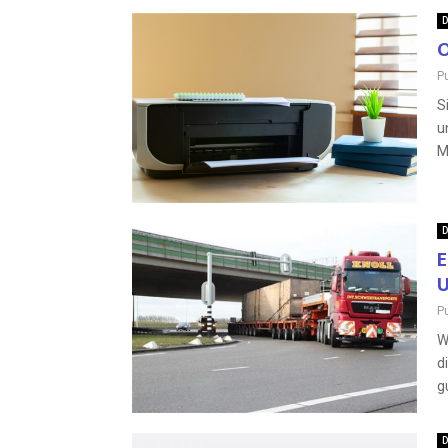
D
O
P
S
u
M
D
E
U
P
W
d
g
D