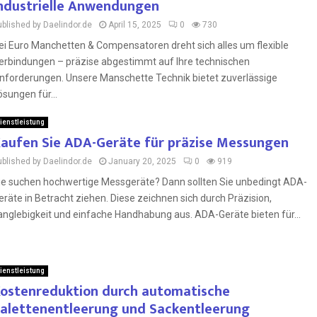
ndustrielle Anwendungen
ublished by Daelindor.de
April 15, 2025
0
730
ei Euro Manchetten & Compensatoren dreht sich alles um flexible
erbindungen – präzise abgestimmt auf Ihre technischen
nforderungen. Unsere Manschette Technik bietet zuverlässige
ösungen für...
ienstleistung
aufen Sie ADA-Geräte für präzise Messungen
ublished by Daelindor.de
January 20, 2025
0
919
ie suchen hochwertige Messgeräte? Dann sollten Sie unbedingt ADA-
eräte in Betracht ziehen. Diese zeichnen sich durch Präzision,
anglebigkeit und einfache Handhabung aus. ADA-Geräte bieten für...
ienstleistung
ostenreduktion durch automatische
alettenentleerung und Sackentleerung