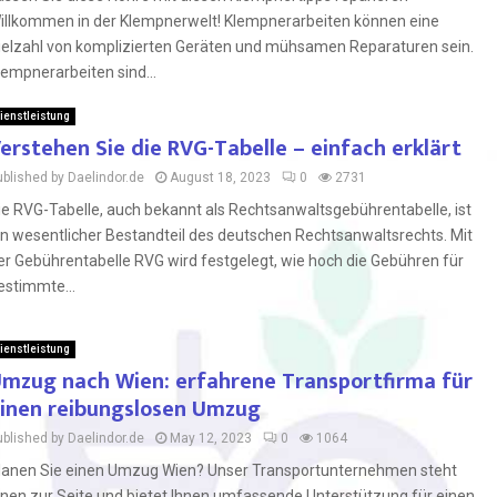
illkommen in der Klempnerwelt! Klempnerarbeiten können eine
ielzahl von komplizierten Geräten und mühsamen Reparaturen sein.
lempnerarbeiten sind...
ienstleistung
erstehen Sie die RVG-Tabelle – einfach erklärt
ublished by Daelindor.de
August 18, 2023
0
2731
ie RVG-Tabelle, auch bekannt als Rechtsanwaltsgebührentabelle, ist
in wesentlicher Bestandteil des deutschen Rechtsanwaltsrechts. Mit
er Gebührentabelle RVG wird festgelegt, wie hoch die Gebühren für
estimmte...
ienstleistung
mzug nach Wien: erfahrene Transportfirma für
inen reibungslosen Umzug
ublished by Daelindor.de
May 12, 2023
0
1064
lanen Sie einen Umzug Wien? Unser Transportunternehmen steht
hnen zur Seite und bietet Ihnen umfassende Unterstützung für einen