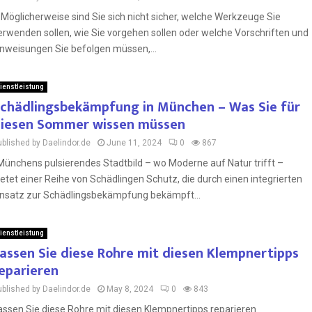
öglicherweise sind Sie sich nicht sicher, welche Werkzeuge Sie
erwenden sollen, wie Sie vorgehen sollen oder welche Vorschriften und
nweisungen Sie befolgen müssen,...
ienstleistung
chädlingsbekämpfung in München – Was Sie für
iesen Sommer wissen müssen
ublished by Daelindor.de
June 11, 2024
0
867
ünchens pulsierendes Stadtbild – wo Moderne auf Natur trifft –
ietet einer Reihe von Schädlingen Schutz, die durch einen integrierten
nsatz zur Schädlingsbekämpfung bekämpft...
ienstleistung
assen Sie diese Rohre mit diesen Klempnertipps
eparieren
ublished by Daelindor.de
May 8, 2024
0
843
assen Sie diese Rohre mit diesen Klempnertipps reparieren