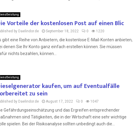
ienstleistung
ie Vorteile der kostenlosen Post auf einen Blic
ublished by Daelindor.de
September 18, 2022
0
1220
s gibt eine Reihe von Anbietern, die kostenlose E-Mail-Konten anbieten,
ei denen Sie Ihr Konto ganz einfach erstellen können. Sie müssen
afür nichts bezahlen, können...
ienstleistung
ieselgenerator kaufen, um auf Eventualfälle
orbereitet zu sein
ublished by Daelindor.de
August 17, 2022
0
1047
ie Gefährdungseinschätzung und das Ergreifen entsprechender
aßnahmen sind Tätigkeiten, die in der Wirtschaft eine sehr wichtige
olle spielen. Bei der Risikoanalyse sollten unbedingt auch die...