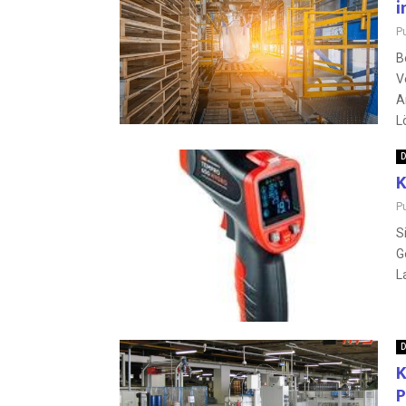
i
P
B
V
A
L
D
K
P
S
G
L
D
K
P