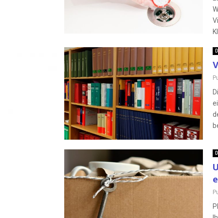
W
V
K
D
V
P
D
e
d
b
D
U
e
P
P
I