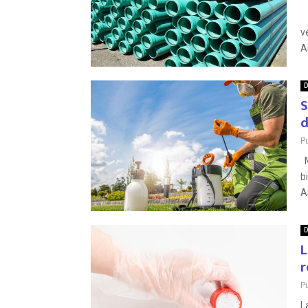
M
v
A
D
S
d
P
M
b
A
D
L
r
P
L