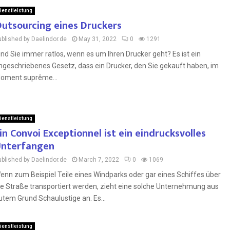
ienstleistung
utsourcing eines Druckers
ublished by Daelindor.de
May 31, 2022
0
1291
ind Sie immer ratlos, wenn es um Ihren Drucker geht? Es ist ein
ngeschriebenes Gesetz, dass ein Drucker, den Sie gekauft haben, im
oment suprême...
ienstleistung
in Convoi Exceptionnel ist ein eindrucksvolles
nterfangen
ublished by Daelindor.de
March 7, 2022
0
1069
enn zum Beispiel Teile eines Windparks oder gar eines Schiffes über
ie Straße transportiert werden, zieht eine solche Unternehmung aus
utem Grund Schaulustige an. Es...
ienstleistung