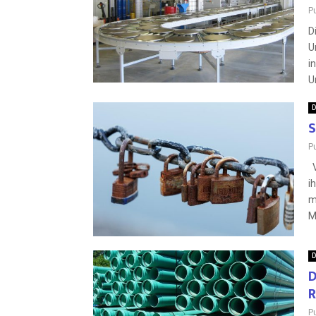
P
D
U
i
U
D
S
P
V
i
m
M
D
D
R
P