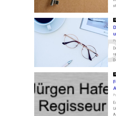
s
D
D
u
P
D
r
D
D
F
A
P
E
U
A