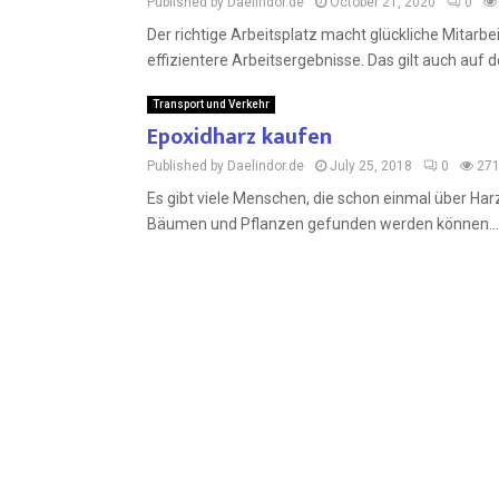
Published by Daelindor.de
October 21, 2020
0
Der richtige Arbeitsplatz macht glückliche Mitarbe
effizientere Arbeitsergebnisse. Das gilt auch auf de
Transport und Verkehr
Epoxidharz kaufen
Published by Daelindor.de
July 25, 2018
0
27
Es gibt viele Menschen, die schon einmal über Har
Bäumen und Pflanzen gefunden werden können...