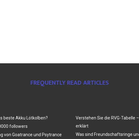
FREQUENTLY READ ARTICLES
as beste Akku Lötkolben?
Verstehen Sie die RVG-Tabelle –
erklärt
000 followers
Was sind Freundschaftsringe u
ng von Goatrance und Psytrance