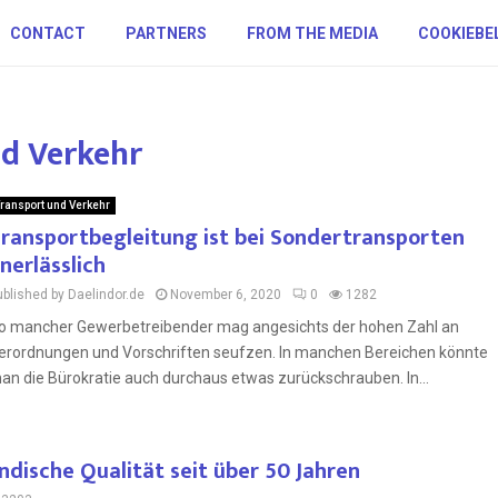
CONTACT
PARTNERS
FROM THE MEDIA
COOKIEBE
nd Verkehr
ransport und Verkehr
ransportbegleitung ist bei Sondertransporten
nerlässlich
ublished by Daelindor.de
November 6, 2020
0
1282
o mancher Gewerbetreibender mag angesichts der hohen Zahl an
erordnungen und Vorschriften seufzen. In manchen Bereichen könnte
an die Bürokratie auch durchaus etwas zurückschrauben. In...
dische Qualität seit über 50 Jahren