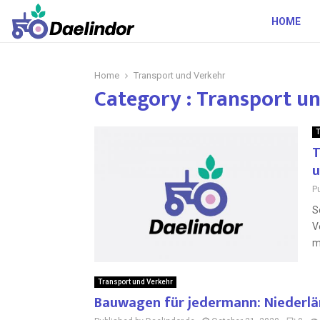
HOME
Home
Transport und Verkehr
Category : Transport u
T
T
u
P
S
V
m
Transport und Verkehr
Bauwagen für jedermann: Niederlän