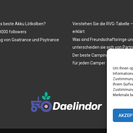
as beste Akku Lötkolben?
Verstehen Sie die RVG-Tabelle –
erklärt
000 followers
Was sind Freundschaftsringe u
ng von Goatrance und Psytrance
unterscheiden sie sich von Part
Der beste Campingtisch mit Stüh
für jeden Camper
Um Ihnen op
Informatione
Zustimmung 
Ihrem Surfve
Zustimmung 
Merkmale be
AKZEP