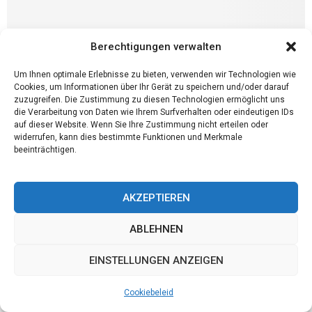
Berechtigungen verwalten
Um Ihnen optimale Erlebnisse zu bieten, verwenden wir Technologien wie
Cookies, um Informationen über Ihr Gerät zu speichern und/oder darauf
zuzugreifen. Die Zustimmung zu diesen Technologien ermöglicht uns
Angebote
die Verarbeitung von Daten wie Ihrem Surfverhalten oder eindeutigen IDs
Die richtige Pflege für Ihr Auto: Warum eine
auf dieser Website. Wenn Sie Ihre Zustimmung nicht erteilen oder
widerrufen, kann dies bestimmte Funktionen und Merkmale
Autoabdeckung wichtig ist
beeinträchtigen.
Ein Auto ist für viele Menschen eine wichtige Investition und oft
auch ein persönliches Gut, das es zu schützen gilt. Die richtige
AKZEPTIEREN
Pflege kann die...
ABLEHNEN
EINSTELLUNGEN ANZEIGEN
Cookiebeleid