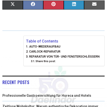
X
F
P
L
E
(
A
I
I
M
T
C
N
N
A
W
E
T
K
I
I
B
E
E
L
Table of Contents
AUTO-WIEDERAUFBAU
T
O
R
D
CARLOCK-REPARATUR
T
REPARATUR VON TÜR- UND FENSTERSCHLÖSSERN
O
E
I
Share this post:
E
K
S
N
R
T
RECENT POSTS
)
Professionelle Gastroeinrichtung für Horeca und Hotels
Zeitlose Wohnkultur: Warum authentische Dekoration immer