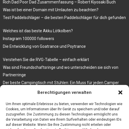
Rich Dad Poor Dad Zusammenfassung – Robert Kiyosaki Buch
Was ist bei einer Domain mit Umlauten zu beachten?
Test Paddelschläger – die besten Paddelschläger für dich gefunden
Welches ist das beste Akku Lötkolben?
Instagram 100000 followers
Die Entwicklung von Goatrance und Psytrance
Verstehen Sie die RVG-Tabelle – einfach erklärt
Was sind Freundschaftsringe und wo unterscheiden sie sich von
Partnerringe
Der beste Campingtisch mit Stühlen: Ein Muss für jeden Camper
Berechtigungen verwalten
Die Küche als Platz der Gemeinschaft
Elektrokamin Bestseller – die besten Stücke für Ihr Zuhause
Um Ihnen optimale Erlebnisse zu bieten, verwenden wir Technologien wie
Cookies, um Informationen über Ihr Gerät zu speichern und/oder darauf
zuzugreifen. Die Zustimmung zu diesen Technologien ermöglicht uns
die Verarbeitung von Daten wie Ihrem Surfverhalten oder eindeutigen IDs
auf dieser Website. Wenn Sie Ihre Zustimmung nicht erteilen oder