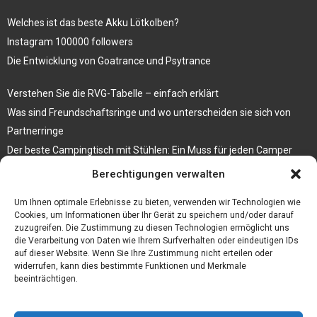
Welches ist das beste Akku Lötkolben?
Instagram 100000 followers
Die Entwicklung von Goatrance und Psytrance
Verstehen Sie die RVG-Tabelle – einfach erklärt
Was sind Freundschaftsringe und wo unterscheiden sie sich von
Partnerringe
Der beste Campingtisch mit Stühlen: Ein Muss für jeden Camper
Berechtigungen verwalten
Die Küche als Platz der Gemeinschaft
Elektrokamin Bestseller – die besten Stücke für Ihr Zuhause
Um Ihnen optimale Erlebnisse zu bieten, verwenden wir Technologien wie
Cookies, um Informationen über Ihr Gerät zu speichern und/oder darauf
zuzugreifen. Die Zustimmung zu diesen Technologien ermöglicht uns
die Verarbeitung von Daten wie Ihrem Surfverhalten oder eindeutigen IDs
auf dieser Website. Wenn Sie Ihre Zustimmung nicht erteilen oder
widerrufen, kann dies bestimmte Funktionen und Merkmale
beeinträchtigen.