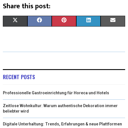
Share this post:
X
F
P
L
E
(
A
I
I
M
T
C
N
N
A
W
E
T
K
I
I
B
E
E
L
T
O
R
D
RECENT POSTS
T
O
E
I
Professionelle Gastroeinrichtung für Horeca und Hotels
E
K
S
N
R
T
Zeitlose Wohnkultur: Warum authentische Dekoration immer
beliebter wird
)
Digitale Unterhaltung: Trends, Erfahrungen & neue Plattformen