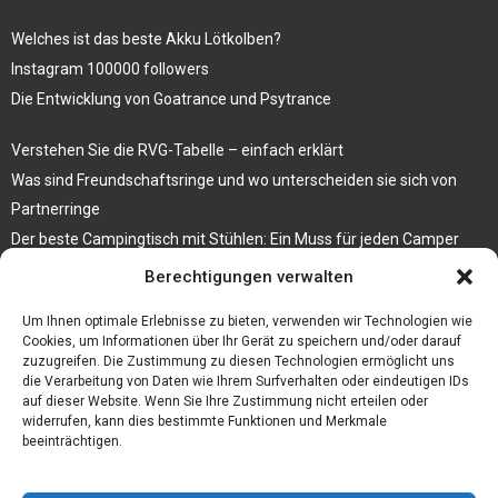
Welches ist das beste Akku Lötkolben?
Instagram 100000 followers
Die Entwicklung von Goatrance und Psytrance
Verstehen Sie die RVG-Tabelle – einfach erklärt
Was sind Freundschaftsringe und wo unterscheiden sie sich von
Partnerringe
Der beste Campingtisch mit Stühlen: Ein Muss für jeden Camper
Berechtigungen verwalten
Die Küche als Platz der Gemeinschaft
Elektrokamin Bestseller – die besten Stücke für Ihr Zuhause
Um Ihnen optimale Erlebnisse zu bieten, verwenden wir Technologien wie
Cookies, um Informationen über Ihr Gerät zu speichern und/oder darauf
zuzugreifen. Die Zustimmung zu diesen Technologien ermöglicht uns
die Verarbeitung von Daten wie Ihrem Surfverhalten oder eindeutigen IDs
auf dieser Website. Wenn Sie Ihre Zustimmung nicht erteilen oder
widerrufen, kann dies bestimmte Funktionen und Merkmale
beeinträchtigen.