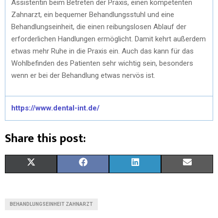
Assistentin beim Betreten der Praxis, einen kompetenten
Zahnarzt, ein bequemer Behandlungsstuhl und eine
Behandlungseinheit, die einen reibungslosen Ablauf der
erforderlichen Handlungen ermöglicht. Damit kehrt außerdem
etwas mehr Ruhe in die Praxis ein. Auch das kann für das
Wohlbefinden des Patienten sehr wichtig sein, besonders
wenn er bei der Behandlung etwas nervös ist.
https://www.dental-int.de/
Share this post:
X
F
L
E
(
A
I
M
T
C
N
A
BEHANDLUNGSEINHEIT ZAHNARZT
W
E
K
I