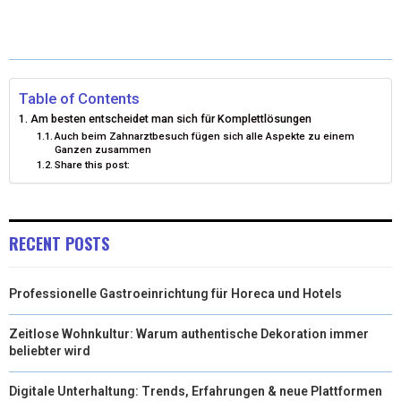
I
B
E
L
T
O
D
T
O
I
Table of Contents
Am besten entscheidet man sich für Komplettlösungen
E
K
N
Auch beim Zahnarztbesuch fügen sich alle Aspekte zu einem
Ganzen zusammen
R
Share this post:
)
RECENT POSTS
Professionelle Gastroeinrichtung für Horeca und Hotels
Zeitlose Wohnkultur: Warum authentische Dekoration immer
beliebter wird
Digitale Unterhaltung: Trends, Erfahrungen & neue Plattformen