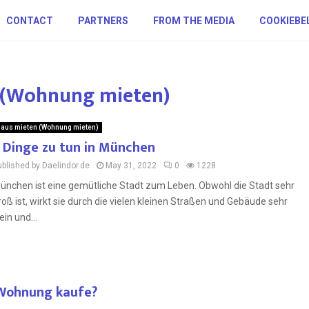
CONTACT
PARTNERS
FROM THE MEDIA
COOKIEBE
n (Wohnung mieten)
aus mieten (Wohnung mieten)
 Dinge zu tun in München
ublished by Daelindor.de
May 31, 2022
0
1228
ünchen ist eine gemütliche Stadt zum Leben. Obwohl die Stadt sehr
roß ist, wirkt sie durch die vielen kleinen Straßen und Gebäude sehr
ein und...
 Wohnung kaufe?