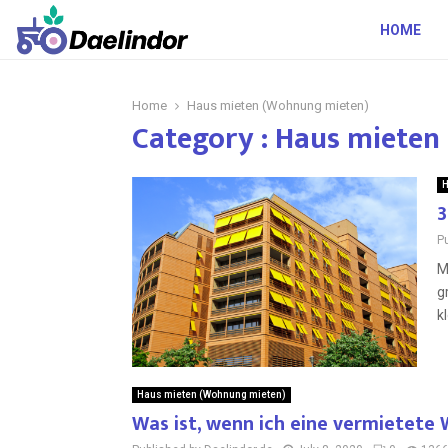
HOME
Home
Haus mieten (Wohnung mieten)
Category : Haus miete
H
3
P
M
g
kl
Haus mieten (Wohnung mieten)
Was ist, wenn ich eine vermietete