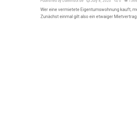
Published by Daelindor.de
July 8, 2020
0
136
Wer eine vermietete Eigentumswohnung kauft, mus
Zunächst einmal gilt also ein etwaiger Mietvertrag