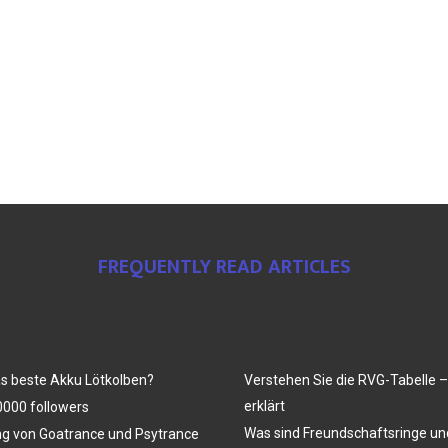
FREQUENTLY READ ARTICLES
as beste Akku Lötkolben?
Verstehen Sie die RVG-Tabelle –
erklärt
000 followers
Was sind Freundschaftsringe u
ng von Goatrance und Psytrance