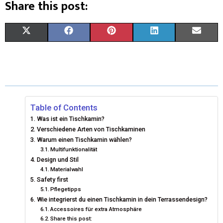
Share this post:
X
F
P
L
E
(
A
I
I
M
T
C
N
N
A
W
E
T
K
I
I
B
E
E
L
Table of Contents
Was ist ein Tischkamin?
T
O
R
D
Verschiedene Arten von Tischkaminen
T
Warum einen Tischkamin wählen?
O
E
I
Multifunktionalität
E
K
S
N
Design und Stil
Materialwahl
R
T
Safety first
Pflegetipps
)
Wie integrierst du einen Tischkamin in dein Terrassendesign?
Accessoires für extra Atmosphäre
Share this post: