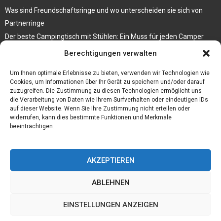
Was sind Freundschaftsringe und wo unterscheiden sie sich von
Partnerringe
Der beste Campingtisch mit Stühlen: Ein Muss für jeden Camper
Berechtigungen verwalten
Die Küche als Platz der Gemeinschaft
Elektrokamin Bestseller – die besten Stücke für Ihr Zuhause
Um Ihnen optimale Erlebnisse zu bieten, verwenden wir Technologien wie
Cookies, um Informationen über Ihr Gerät zu speichern und/oder darauf
zuzugreifen. Die Zustimmung zu diesen Technologien ermöglicht uns
die Verarbeitung von Daten wie Ihrem Surfverhalten oder eindeutigen IDs
auf dieser Website. Wenn Sie Ihre Zustimmung nicht erteilen oder
widerrufen, kann dies bestimmte Funktionen und Merkmale
beeinträchtigen.
AKZEPTIEREN
ABLEHNEN
@2023 - www.Daelindor.de. All Right Reserved.
EINSTELLUNGEN ANZEIGEN
Home
Cookiebeleid (EU)
Our authors
Partners
Website index