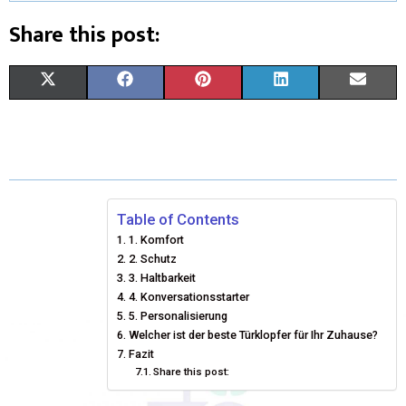
Share this post:
X
F
P
L
E
(
A
I
I
M
T
C
N
N
A
W
E
T
K
I
I
B
E
E
L
Table of Contents
1. Komfort
T
O
R
D
2. Schutz
T
3. Haltbarkeit
O
E
I
4. Konversationsstarter
E
K
S
N
5. Personalisierung
Welcher ist der beste Türklopfer für Ihr Zuhause?
R
T
Fazit
Share this post:
)