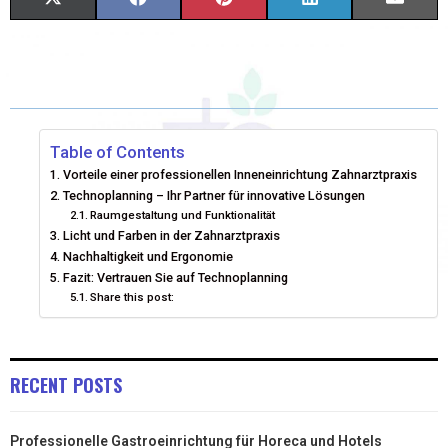
X
F
P
L
E
(
A
I
I
M
T
C
N
N
A
W
E
T
K
I
I
B
E
E
L
Table of Contents
Vorteile einer professionellen Inneneinrichtung Zahnarztpraxis
T
O
R
D
Technoplanning – Ihr Partner für innovative Lösungen
Raumgestaltung und Funktionalität
T
O
E
I
Licht und Farben in der Zahnarztpraxis
E
K
S
N
Nachhaltigkeit und Ergonomie
Fazit: Vertrauen Sie auf Technoplanning
R
T
Share this post:
)
RECENT POSTS
Professionelle Gastroeinrichtung für Horeca und Hotels