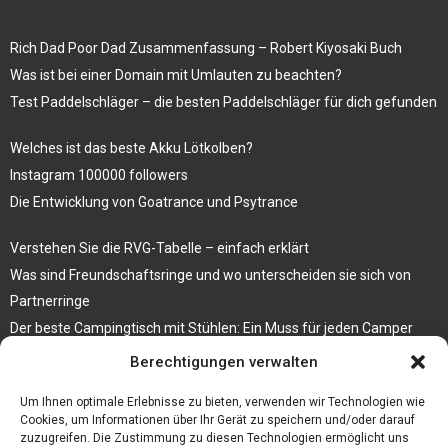
Rich Dad Poor Dad Zusammenfassung – Robert Kiyosaki Buch
Was ist bei einer Domain mit Umlauten zu beachten?
Test Paddelschläger – die besten Paddelschläger für dich gefunden
Welches ist das beste Akku Lötkolben?
Instagram 100000 followers
Die Entwicklung von Goatrance und Psytrance
Verstehen Sie die RVG-Tabelle – einfach erklärt
Was sind Freundschaftsringe und wo unterscheiden sie sich von
Partnerringe
Der beste Campingtisch mit Stühlen: Ein Muss für jeden Camper
Berechtigungen verwalten
Die Küche als Platz der Gemeinschaft
Elektrokamin Bestseller – die besten Stücke für Ihr Zuhause
Um Ihnen optimale Erlebnisse zu bieten, verwenden wir Technologien wie
Cookies, um Informationen über Ihr Gerät zu speichern und/oder darauf
zuzugreifen. Die Zustimmung zu diesen Technologien ermöglicht uns