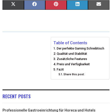
X
F
P
L
E
(
A
I
I
M
T
C
N
N
A
W
E
T
K
I
I
B
E
E
L
Table of Contents
Der perfekte Gaming Schreibtisch
T
O
R
D
Qualität und Stabilität
T
O
Zusätzliche Features
E
I
Preis und Verfügbarkeit
E
K
S
N
Fazit
Share this post:
R
T
)
RECENT POSTS
Professionelle Gastroeinrichtung für Horeca und Hotels