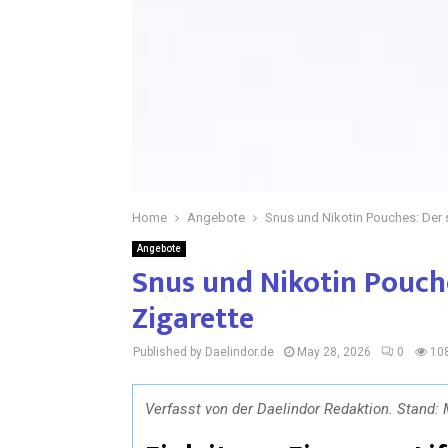
Home
Angebote
Snus und Nikotin Pouches: Der 
Angebote
Snus und Nikotin Pouche
Zigarette
Published by Daelindor.de
May 28, 2026
0
10
Verfasst von der Daelindor Redaktion. Stand: