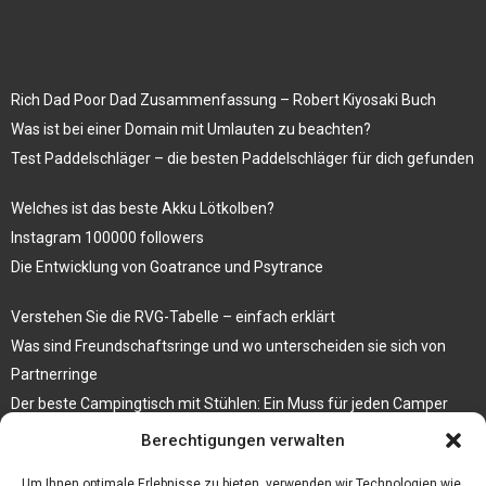
Rich Dad Poor Dad Zusammenfassung – Robert Kiyosaki Buch
Was ist bei einer Domain mit Umlauten zu beachten?
Test Paddelschläger – die besten Paddelschläger für dich gefunden
Welches ist das beste Akku Lötkolben?
Instagram 100000 followers
Die Entwicklung von Goatrance und Psytrance
Verstehen Sie die RVG-Tabelle – einfach erklärt
Was sind Freundschaftsringe und wo unterscheiden sie sich von
Partnerringe
Der beste Campingtisch mit Stühlen: Ein Muss für jeden Camper
Berechtigungen verwalten
Die Küche als Platz der Gemeinschaft
Elektrokamin Bestseller – die besten Stücke für Ihr Zuhause
Um Ihnen optimale Erlebnisse zu bieten, verwenden wir Technologien wie