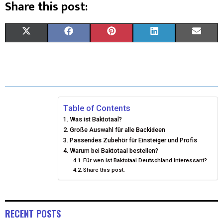
Share this post:
X
F
P
L
E
(
A
I
I
M
T
C
N
N
A
W
E
T
K
I
I
B
E
E
L
Table of Contents
Was ist Baktotaal?
T
O
R
D
Große Auswahl für alle Backideen
T
Passendes Zubehör für Einsteiger und Profis
O
E
I
Warum bei Baktotaal bestellen?
E
K
S
N
Für wen ist Baktotaal Deutschland interessant?
Share this post:
R
T
)
RECENT POSTS