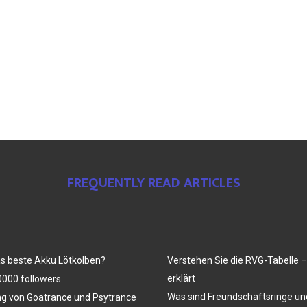
FREQUENTLY READ ARTICLES
as beste Akku Lötkolben?
Verstehen Sie die RVG-Tabelle –
erklärt
000 followers
Was sind Freundschaftsringe u
ng von Goatrance und Psytrance