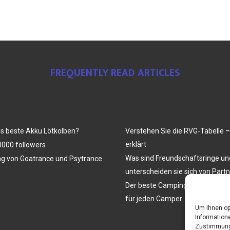
FREQUENTLY READ ARTICLES
as beste Akku Lötkolben?
Verstehen Sie die RVG-Tabelle –
erklärt
000 followers
Was sind Freundschaftsringe u
ng von Goatrance und Psytrance
unterscheiden sie sich von Part
Der beste Campingtisch mit Stüh
für jeden Camper
Um Ihnen op
Informatione
Zustimmung 