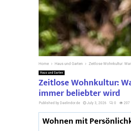
Home
Haus und Garten
Zeitlose Wohnkultur: War
Haus und Garten
Zeitlose Wohnkultur: W
immer beliebter wird
Published by Daelindor.de
July 3, 2026
0
207
Wohnen mit Persönlichk