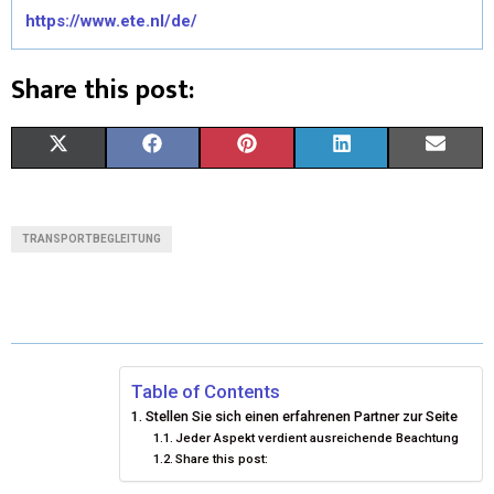
https://www.ete.nl/de/
Share this post:
X
F
P
L
E
(
A
I
I
M
T
C
N
N
A
TRANSPORTBEGLEITUNG
W
E
T
K
I
I
B
E
E
L
T
O
R
D
T
O
E
I
Table of Contents
Stellen Sie sich einen erfahrenen Partner zur Seite
E
K
S
N
Jeder Aspekt verdient ausreichende Beachtung
Share this post:
R
T