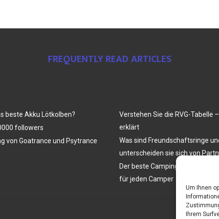
FREQUENTLY READ ARTICLES
as beste Akku Lötkolben?
Verstehen Sie die RVG-Tabelle –
erklärt
000 followers
Was sind Freundschaftsringe u
ng von Goatrance und Psytrance
unterscheiden sie sich von Part
Der beste Campingtisch mit Stüh
für jeden Camper
Um Ihnen op
Informatione
Zustimmung 
Ihrem Surfve