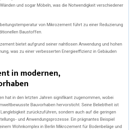
u Wänden und sogar Möbeln, was die Notwendigkeit verschiedener
rbeitungstemperatur von Mikrozement führt zu einer Reduzierung
itionellen Baustoffen.
rozement bietet aufgrund seiner nahtlosen Anwendung und hohen
g, was zu einer verbesserten Energieeffizienz in Gebäuden
ent in modernen,
orhaben
en hat in den letzten Jahren signifikant zugenommen, wobei
mweltbewusste Bauvorhaben hervorsticht. Seine Beliebtheit ist
nd Langlebigkeit zurückzuführen, sondern auch auf die geringen
tellungs- und Anwendungsprozesse. Ein prägnantes Beispiel
 in einem Wohnkomplex in Berlin Mikrozement für Bodenbeläge und