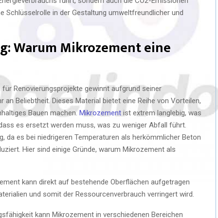
s Energieverbrauchs führt, sondern auch die CO2-Emissionen
ne Schlüsselrolle in der Gestaltung umweltfreundlicher und
ng: Warum Mikrozement eine
l für Renovierungsprojekte gewinnt aufgrund seiner
n Beliebtheit. Dieses Material bietet eine Reihe von Vorteilen,
chhaltiges Bauen machen.
Mikrozement
ist extrem langlebig, was
 dass es ersetzt werden muss, was zu weniger Abfall führt.
ung, da es bei niedrigeren Temperaturen als herkömmlicher Beton
duziert. Hier sind einige Gründe, warum Mikrozement als
zement kann direkt auf bestehende Oberflächen aufgetragen
erialien und somit der Ressourcenverbrauch verringert wird.
ngsfähigkeit kann Mikrozement in verschiedenen Bereichen