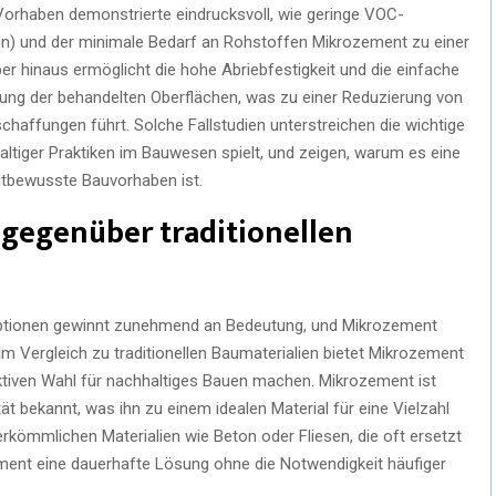
orhaben demonstrierte eindrucksvoll, wie geringe VOC-
en) und der minimale Bedarf an Rohstoffen Mikrozement zu einer
r hinaus ermöglicht die hohe Abriebfestigkeit und die einfache
zung der behandelten Oberflächen, was zu einer Reduzierung von
haffungen führt. Solche Fallstudien unterstreichen die wichtige
altiger Praktiken im Bauwesen spielt, und zeigen, warum es eine
tbewusste Bauvorhaben ist.
 gegenüber traditionellen
optionen gewinnt zunehmend an Bedeutung, und Mikrozement
 Im Vergleich zu traditionellen Baumaterialien bietet Mikrozement
raktiven Wahl für nachhaltiges Bauen machen. Mikrozement ist
tät bekannt, was ihn zu einem idealen Material für eine Vielzahl
ömmlichen Materialien wie Beton oder Fliesen, die oft ersetzt
ment eine dauerhafte Lösung ohne die Notwendigkeit häufiger