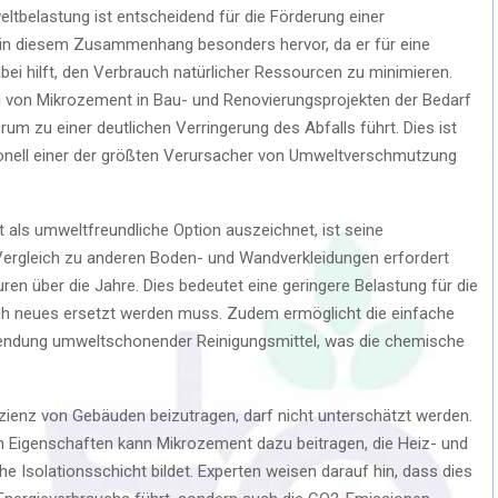
ltbelastung ist entscheidend für die Förderung einer
t in diesem Zusammenhang besonders hervor, da er für eine
ei hilft, den Verbrauch natürlicher Ressourcen zu minimieren.
 von Mikrozement in Bau- und Renovierungsprojekten der Bedarf
rum zu einer deutlichen Verringerung des Abfalls führt. Dies ist
itionell einer der größten Verursacher von Umweltverschmutzung
t als umweltfreundliche Option auszeichnet, ist seine
 Vergleich zu anderen Boden- und Wandverkleidungen erfordert
n über die Jahre. Dies bedeutet eine geringere Belastung für die
rch neues ersetzt werden muss. Zudem ermöglicht die einfache
endung umweltschonender Reinigungsmittel, was die chemische
izienz von Gebäuden beizutragen, darf nicht unterschätzt werden.
 Eigenschaften kann Mikrozement dazu beitragen, die Heiz- und
e Isolationsschicht bildet. Experten weisen darauf hin, dass dies