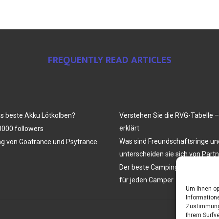
FREQUENTLY READ ARTICLES
as beste Akku Lötkolben?
Verstehen Sie die RVG-Tabelle –
erklärt
000 followers
Was sind Freundschaftsringe u
ng von Goatrance und Psytrance
unterscheiden sie sich von Part
Der beste Campingtisch mit Stüh
für jeden Camper
Um Ihnen op
Informatione
Zustimmung 
Ihrem Surfve