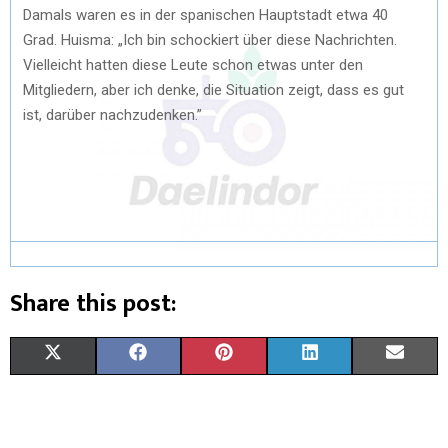
Damals waren es in der spanischen Hauptstadt etwa 40
Grad. Huisma: „Ich bin schockiert über diese Nachrichten.
Vielleicht hatten diese Leute schon etwas unter den
Mitgliedern, aber ich denke, die Situation zeigt, dass es gut
ist, darüber nachzudenken.”
Share this post:
X
F
P
L
E
(
A
I
I
M
T
C
N
N
A