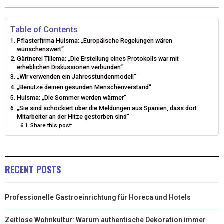
W
E
T
K
I
I
B
E
E
L
Table of Contents
Pflasterfirma Huisma: „Europäische Regelungen wären
T
O
R
D
wünschenswert“
Gärtnerei Tillema: „Die Erstellung eines Protokolls war mit
T
O
E
I
erheblichen Diskussionen verbunden“
„Wir verwenden ein Jahresstundenmodell“
E
K
S
N
„Benutze deinen gesunden Menschenverstand“
Huisma: „Die Sommer werden wärmer“
R
T
„Sie sind schockiert über die Meldungen aus Spanien, dass dort
)
Mitarbeiter an der Hitze gestorben sind“
Share this post:
RECENT POSTS
Professionelle Gastroeinrichtung für Horeca und Hotels
Zeitlose Wohnkultur: Warum authentische Dekoration immer