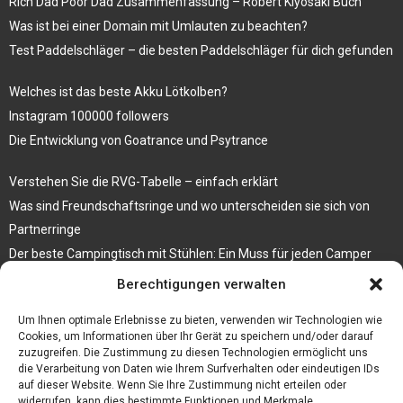
Rich Dad Poor Dad Zusammenfassung – Robert Kiyosaki Buch
Was ist bei einer Domain mit Umlauten zu beachten?
Test Paddelschläger – die besten Paddelschläger für dich gefunden
Welches ist das beste Akku Lötkolben?
Instagram 100000 followers
Die Entwicklung von Goatrance und Psytrance
Verstehen Sie die RVG-Tabelle – einfach erklärt
Was sind Freundschaftsringe und wo unterscheiden sie sich von
Partnerringe
Der beste Campingtisch mit Stühlen: Ein Muss für jeden Camper
Berechtigungen verwalten
Die Küche als Platz der Gemeinschaft
Elektrokamin Bestseller – die besten Stücke für Ihr Zuhause
Um Ihnen optimale Erlebnisse zu bieten, verwenden wir Technologien wie
Cookies, um Informationen über Ihr Gerät zu speichern und/oder darauf
zuzugreifen. Die Zustimmung zu diesen Technologien ermöglicht uns
die Verarbeitung von Daten wie Ihrem Surfverhalten oder eindeutigen IDs
auf dieser Website. Wenn Sie Ihre Zustimmung nicht erteilen oder
widerrufen, kann dies bestimmte Funktionen und Merkmale