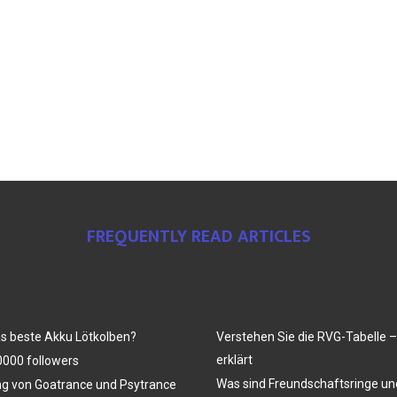
FREQUENTLY READ ARTICLES
as beste Akku Lötkolben?
Verstehen Sie die RVG-Tabelle –
erklärt
000 followers
Was sind Freundschaftsringe u
ng von Goatrance und Psytrance