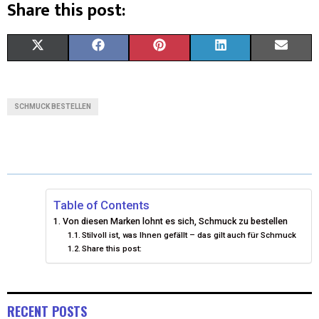
Share this post:
X
F
P
L
E
(
A
I
I
M
T
C
N
N
A
SCHMUCK BESTELLEN
W
E
T
K
I
I
B
E
E
L
T
O
R
D
T
O
E
I
Table of Contents
Von diesen Marken lohnt es sich, Schmuck zu bestellen
E
K
S
N
Stilvoll ist, was Ihnen gefällt – das gilt auch für Schmuck
Share this post:
R
T
)
RECENT POSTS