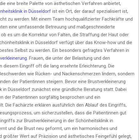
 die eine breite Palette von ästhetischen Verfahren anbietet,
heitsklinik in Düsseldorf
ist ein Ort, der darauf spezialisiert ist,
echt zu werden. Mit einem Team hochqualifizierter Fachkräfte und
ienten eine umfassende Betreuung und maßgeschneiderte
 ob es um die Korrektur von Falten, die Straffung der Haut oder
chönheitsklinik in Düsseldorf verfügt über das Know-how und die
 bestes Selbst zu werden. Ein besonders gefragtes Verfahren in
verkleinerung
. Frauen, die unter der Belastung und den
 diesem Eingriff oft die lang ersehnte Erleichterung. Die
he Beschwerden wie Rücken- und Nackenschmerzen lindern, sondern
den der Patientinnen steigern. Bevor eine Brustverkleinerung
ik in Düsseldorf zunächst eine gründliche Beratung statt. Dabei
n der Patientinnen sorgfältig besprochen und ein
 Die Fachärzte erklären ausführlich den Ablauf des Eingriffs,
sungsprozess, um sicherzustellen, dass die Patientinnen gut
ngriffs zur Brustverkleinerung in der Schönheitsklinik in
rnt und die Brust neu geformt, um ein harmonisches und
 größter Wert auf Präzision und ästhetisches Feingefühl gelegt,