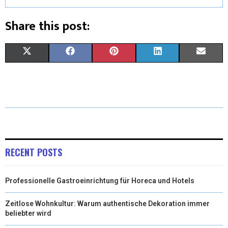
Share this post:
X
F
P
L
E
(
A
I
I
M
T
C
N
N
A
W
E
T
K
I
I
B
E
E
L
T
O
R
D
RECENT POSTS
T
O
E
I
Professionelle Gastroeinrichtung für Horeca und Hotels
E
K
S
N
R
T
Zeitlose Wohnkultur: Warum authentische Dekoration immer
beliebter wird
)