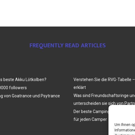
FREQUENTLY READ ARTICLES
as beste Akku Lötkolben?
Verstehen Sie die RVG-Tabelle –
erklärt
000 followers
Was sind Freundschaftsringe u
ng von Goatrance und Psytrance
unterscheiden sie sich von Part
Der beste Campingtisch mit Stüh
für jeden Camper
Um Ihnen op
Informatione