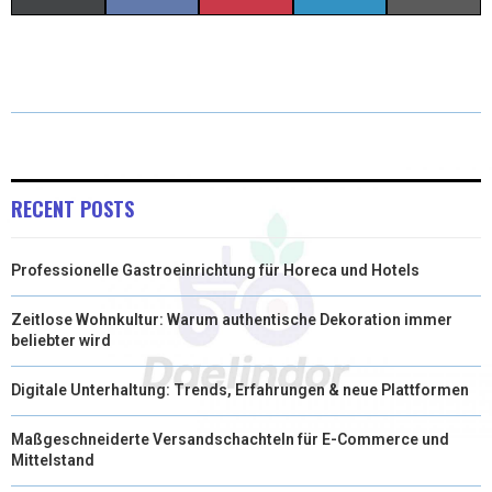
(
A
I
I
M
T
C
N
N
A
W
E
T
K
I
I
B
E
E
L
T
O
R
D
RECENT POSTS
T
O
E
I
Professionelle Gastroeinrichtung für Horeca und Hotels
E
K
S
N
R
T
Zeitlose Wohnkultur: Warum authentische Dekoration immer
beliebter wird
)
Digitale Unterhaltung: Trends, Erfahrungen & neue Plattformen
Maßgeschneiderte Versandschachteln für E-Commerce und
Mittelstand