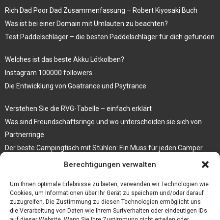
Rich Dad Poor Dad Zusammenfassung – Robert Kiyosaki Buch
Was ist bei einer Domain mit Umlauten zu beachten?
Test Paddelschläger – die besten Paddelschläger für dich gefunden
Welches ist das beste Akku Lötkolben?
Instagram 100000 followers
Die Entwicklung von Goatrance und Psytrance
Verstehen Sie die RVG-Tabelle – einfach erklärt
Was sind Freundschaftsringe und wo unterscheiden sie sich von
Partnerringe
Der beste Campingtisch mit Stühlen: Ein Muss für jeden Camper
Berechtigungen verwalten
Die Küche als Platz der Gemeinschaft
Elektrokamin Bestseller – die besten Stücke für Ihr Zuhause
Um Ihnen optimale Erlebnisse zu bieten, verwenden wir Technologien wie
Cookies, um Informationen über Ihr Gerät zu speichern und/oder darauf
zuzugreifen. Die Zustimmung zu diesen Technologien ermöglicht uns
die Verarbeitung von Daten wie Ihrem Surfverhalten oder eindeutigen IDs
auf dieser Website. Wenn Sie Ihre Zustimmung nicht erteilen oder