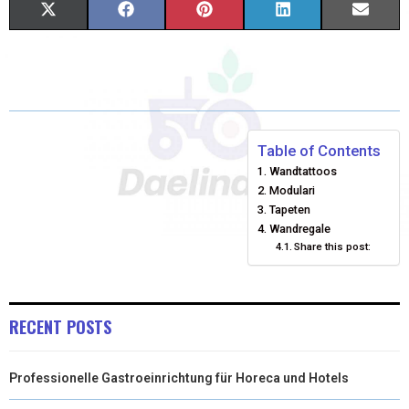
X
F
P
L
E
(
A
I
I
M
T
C
N
N
A
W
E
T
K
I
I
B
E
E
L
Table of Contents
Wandtattoos
T
O
R
D
Modulari
T
O
E
Tapeten
I
Wandregale
E
K
S
N
Share this post:
R
T
)
RECENT POSTS
Professionelle Gastroeinrichtung für Horeca und Hotels