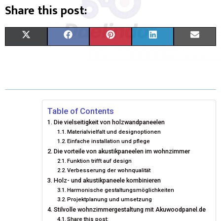
Share this post:
X
F
P
L
E
(
A
I
I
M
T
C
N
N
A
W
E
T
K
I
I
B
E
E
L
Table of Contents
Die vielseitigkeit von holzwandpaneelen
T
O
R
D
Materialvielfalt und designoptionen
Einfache installation und pflege
T
O
E
I
Die vorteile von akustikpaneelen im wohnzimmer
E
K
S
N
Funktion trifft auf design
Verbesserung der wohnqualität
R
T
Holz- und akustikpaneele kombinieren
Harmonische gestaltungsmöglichkeiten
)
Projektplanung und umsetzung
Stilvolle wohnzimmergestaltung mit Akuwoodpanel.de
Share this post: