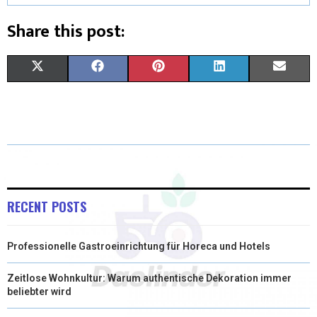
Share this post:
X
F
P
L
E
(
A
I
I
M
T
C
N
N
A
W
E
T
K
I
I
B
E
E
L
T
O
R
D
RECENT POSTS
T
O
E
I
Professionelle Gastroeinrichtung für Horeca und Hotels
E
K
S
N
R
T
Zeitlose Wohnkultur: Warum authentische Dekoration immer
beliebter wird
)