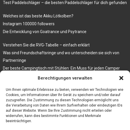
Test Paddelschläger – die besten Paddelschläger für dich gefunden
Welches ist das beste Akku Lötkolben?
Instagram 100000 followers
Die Entwicklung von Goatrance und Psytrance
Verstehen Sie die RVG-Tabelle – einfach erklärt
Was sind Freundschaftsringe und wo unterscheiden sie sich von
Partnerringe
Der beste Campingtisch mit Stühlen: Ein Muss für jeden Camper
Berechtigungen verwalten
Die Küche als Platz der Gemeinschaft
Elektrokamin Bestseller – die besten Stücke für Ihr Zuhause
Um Ihnen optimale Erlebnisse zu bieten, verwenden wir Technologien wie
Cookies, um Informationen über Ihr Gerät zu speichern und/oder darauf
zuzugreifen. Die Zustimmung zu diesen Technologien ermöglicht uns
die Verarbeitung von Daten wie Ihrem Surfverhalten oder eindeutigen IDs
auf dieser Website. Wenn Sie Ihre Zustimmung nicht erteilen oder
widerrufen, kann dies bestimmte Funktionen und Merkmale
beeinträchtigen.