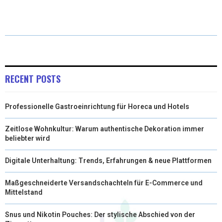
T
C
N
N
A
W
E
T
K
I
I
B
E
E
L
T
O
R
D
RECENT POSTS
T
O
E
I
Professionelle Gastroeinrichtung für Horeca und Hotels
E
K
S
N
R
T
Zeitlose Wohnkultur: Warum authentische Dekoration immer
beliebter wird
)
Digitale Unterhaltung: Trends, Erfahrungen & neue Plattformen
Maßgeschneiderte Versandschachteln für E-Commerce und
Mittelstand
Snus und Nikotin Pouches: Der stylische Abschied von der