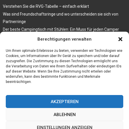
Verstehen Sie die RVG-Tabelle – einfach erklärt
Was sind Freundschaftsringe und wo unterscheiden sie sich von
Partnerringe
Der beste Campingtisch mit Stühlen: Ein Muss für jeden Camper
Berechtigungen verwalten
Die Küche als Platz der Gemeinschaft
Elektrokamin Bestseller – die besten Stücke für Ihr Zuhause
Um Ihnen optimale Erlebnisse zu bieten, verwenden wir Technologien wie
Cookies, um Informationen über Ihr Gerät zu speichern und/oder darauf
zuzugreifen. Die Zustimmung zu diesen Technologien ermöglicht uns
die Verarbeitung von Daten wie Ihrem Surfverhalten oder eindeutigen IDs
auf dieser Website. Wenn Sie Ihre Zustimmung nicht erteilen oder
widerrufen, kann dies bestimmte Funktionen und Merkmale
beeinträchtigen.
AKZEPTIEREN
ABLEHNEN
@2023 - www.Daelindor.de. All Right Reserved.
EINSTELLUNGEN ANZEIGEN