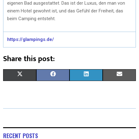
eigenen Bad ausgestattet. Das ist der Luxus, den man von
einem Hotel gewohnt ist, und das Gefühl der Freiheit, das
beim Camping entsteht.
https://glampings.de/
Share this post:
X
F
L
E
(
A
I
M
T
C
N
A
W
E
K
I
I
B
E
L
T
O
D
RECENT POSTS