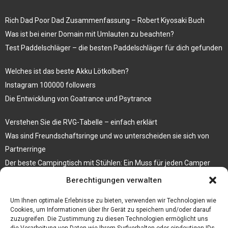
Rich Dad Poor Dad Zusammenfassung – Robert Kiyosaki Buch
Was ist bei einer Domain mit Umlauten zu beachten?
Test Paddelschläger – die besten Paddelschläger für dich gefunden
Welches ist das beste Akku Lötkolben?
Instagram 100000 followers
Die Entwicklung von Goatrance und Psytrance
Verstehen Sie die RVG-Tabelle – einfach erklärt
Was sind Freundschaftsringe und wo unterscheiden sie sich von
Partnerringe
Der beste Campingtisch mit Stühlen: Ein Muss für jeden Camper
Berechtigungen verwalten
Die Küche als Platz der Gemeinschaft
Elektrokamin Bestseller – die besten Stücke für Ihr Zuhause
Um Ihnen optimale Erlebnisse zu bieten, verwenden wir Technologien wie
Cookies, um Informationen über Ihr Gerät zu speichern und/oder darauf
zuzugreifen. Die Zustimmung zu diesen Technologien ermöglicht uns