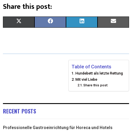
Share this post:
X
F
L
E
(
A
I
M
T
C
N
A
W
E
K
I
I
B
E
L
Table of Contents
Hundebett als letzte Rettung
T
O
D
Mit viel Liebe
Share this post:
T
O
I
E
K
N
R
RECENT POSTS
)
Professionelle Gastroeinrichtung für Horeca und Hotels