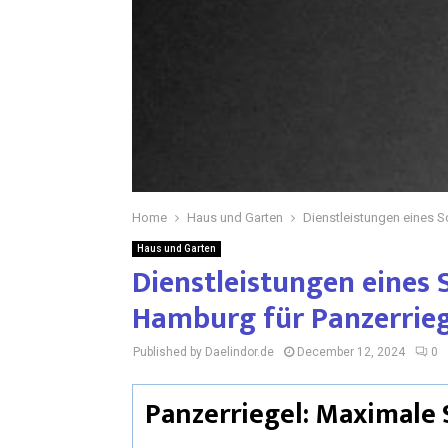
Home
Haus und Garten
Dienstleistungen eines S
Haus und Garten
Dienstleistungen eines 
Hamburg für Panzerrieg
Published by Daelindor.de
December 12, 2024
0
Panzerriegel: Maximale 