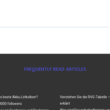
FREQUENTLY READ ARTICLES
as beste Akku Lötkolben?
Verstehen Sie die RVG-Tabelle –
erklärt
000 followers