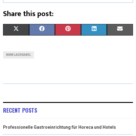
Share this post:
X
F
P
L
E
(
A
I
I
M
T
C
N
N
A
BMW LADEKABEL
W
E
T
K
I
I
B
E
E
L
T
O
R
D
T
O
E
I
E
K
S
N
RECENT POSTS
R
T
Professionelle Gastroeinrichtung für Horeca und Hotels
)