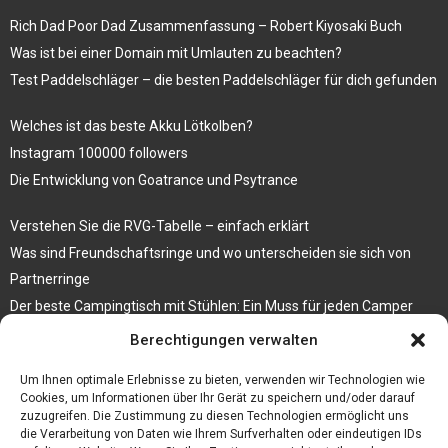
Rich Dad Poor Dad Zusammenfassung – Robert Kiyosaki Buch
Was ist bei einer Domain mit Umlauten zu beachten?
Test Paddelschläger – die besten Paddelschläger für dich gefunden
Welches ist das beste Akku Lötkolben?
Instagram 100000 followers
Die Entwicklung von Goatrance und Psytrance
Verstehen Sie die RVG-Tabelle – einfach erklärt
Was sind Freundschaftsringe und wo unterscheiden sie sich von
Partnerringe
Der beste Campingtisch mit Stühlen: Ein Muss für jeden Camper
Berechtigungen verwalten
Die Küche als Platz der Gemeinschaft
Elektrokamin Bestseller – die besten Stücke für Ihr Zuhause
Um Ihnen optimale Erlebnisse zu bieten, verwenden wir Technologien wie
Cookies, um Informationen über Ihr Gerät zu speichern und/oder darauf
zuzugreifen. Die Zustimmung zu diesen Technologien ermöglicht uns
die Verarbeitung von Daten wie Ihrem Surfverhalten oder eindeutigen IDs