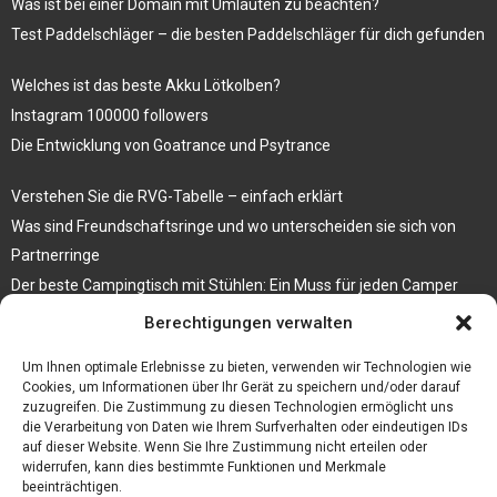
Was ist bei einer Domain mit Umlauten zu beachten?
Test Paddelschläger – die besten Paddelschläger für dich gefunden
Welches ist das beste Akku Lötkolben?
Instagram 100000 followers
Die Entwicklung von Goatrance und Psytrance
Verstehen Sie die RVG-Tabelle – einfach erklärt
Was sind Freundschaftsringe und wo unterscheiden sie sich von
Partnerringe
Der beste Campingtisch mit Stühlen: Ein Muss für jeden Camper
Berechtigungen verwalten
Die Küche als Platz der Gemeinschaft
Elektrokamin Bestseller – die besten Stücke für Ihr Zuhause
Um Ihnen optimale Erlebnisse zu bieten, verwenden wir Technologien wie
Cookies, um Informationen über Ihr Gerät zu speichern und/oder darauf
zuzugreifen. Die Zustimmung zu diesen Technologien ermöglicht uns
die Verarbeitung von Daten wie Ihrem Surfverhalten oder eindeutigen IDs
auf dieser Website. Wenn Sie Ihre Zustimmung nicht erteilen oder
widerrufen, kann dies bestimmte Funktionen und Merkmale
beeinträchtigen.