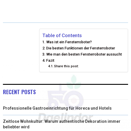
(
A
I
I
M
T
C
N
N
A
W
E
T
K
I
I
B
E
E
L
Table of Contents
Was ist ein Fensterroboter?
T
O
R
D
Die besten Funktionen der Fensterroboter
T
O
Wie man den besten Fensterroboter aussucht
E
I
Fazit
E
K
S
N
Share this post:
R
T
)
RECENT POSTS
Professionelle Gastroeinrichtung für Horeca und Hotels
Zeitlose Wohnkultur: Warum authentische Dekoration immer
beliebter wird