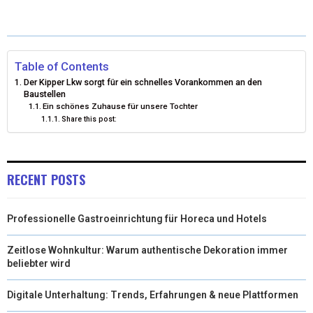
T
C
N
A
W
E
K
I
I
B
E
L
Table of Contents
Der Kipper Lkw sorgt für ein schnelles Vorankommen an den
T
O
D
Baustellen
Ein schönes Zuhause für unsere Tochter
T
O
I
Share this post:
E
K
N
R
RECENT POSTS
)
Professionelle Gastroeinrichtung für Horeca und Hotels
Zeitlose Wohnkultur: Warum authentische Dekoration immer
beliebter wird
Digitale Unterhaltung: Trends, Erfahrungen & neue Plattformen