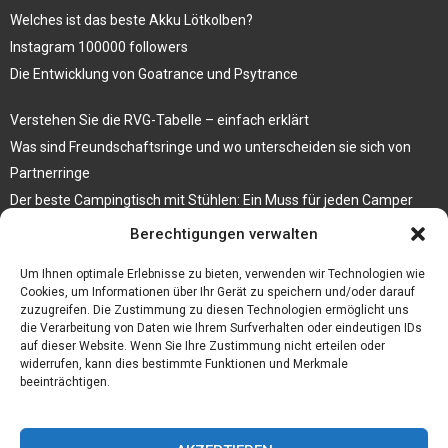
Welches ist das beste Akku Lötkolben?
Instagram 100000 followers
Die Entwicklung von Goatrance und Psytrance
Verstehen Sie die RVG-Tabelle – einfach erklärt
Was sind Freundschaftsringe und wo unterscheiden sie sich von
Partnerringe
Der beste Campingtisch mit Stühlen: Ein Muss für jeden Camper
Berechtigungen verwalten
Die Küche als Platz der Gemeinschaft
Elektrokamin Bestseller – die besten Stücke für Ihr Zuhause
Um Ihnen optimale Erlebnisse zu bieten, verwenden wir Technologien wie
Cookies, um Informationen über Ihr Gerät zu speichern und/oder darauf
zuzugreifen. Die Zustimmung zu diesen Technologien ermöglicht uns
die Verarbeitung von Daten wie Ihrem Surfverhalten oder eindeutigen IDs
auf dieser Website. Wenn Sie Ihre Zustimmung nicht erteilen oder
widerrufen, kann dies bestimmte Funktionen und Merkmale
beeinträchtigen.