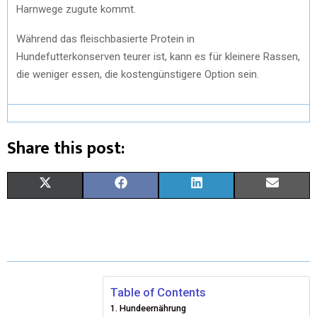
Harnwege zugute kommt.
Während das fleischbasierte Protein in
Hundefutterkonserven teurer ist, kann es für kleinere Rassen,
die weniger essen, die kostengünstigere Option sein.
Share this post:
X
F
L
E
(
A
I
M
T
C
N
A
W
E
K
I
I
B
E
L
Table of Contents
Hundeernährung
T
O
D