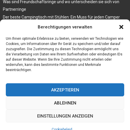
Was sind Freundschaftsringe und wo unterscheiden sie sich von
Partnerringe
Der beste Campingtisch mit Stühlen: Ein Muss für jeden Camper
Berechtigungen verwalten
Die Küche als Platz der Gemeinschaft
Elektrokamin Bestseller – die besten Stücke für Ihr Zuhause
Um Ihnen optimale Erlebnisse zu bieten, verwenden wir Technologien wie
Cookies, um Informationen über Ihr Gerät zu speichern und/oder darauf
zuzugreifen. Die Zustimmung zu diesen Technologien ermöglicht uns
die Verarbeitung von Daten wie Ihrem Surfverhalten oder eindeutigen IDs
auf dieser Website. Wenn Sie Ihre Zustimmung nicht erteilen oder
widerrufen, kann dies bestimmte Funktionen und Merkmale
beeinträchtigen.
AKZEPTIEREN
ABLEHNEN
@2023 - www.Daelindor.de. All Right Reserved.
EINSTELLUNGEN ANZEIGEN
Home
Cookiebeleid (EU)
Our authors
Partners
Website index
Cookiebeleid