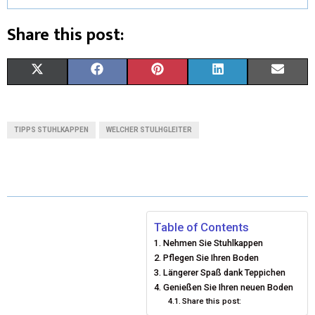
Share this post:
X
F
P
L
E
(
A
I
I
M
T
C
N
N
A
TIPPS STUHLKAPPEN
WELCHER STULHGLEITER
W
E
T
K
I
I
B
E
E
L
T
O
R
D
T
O
E
I
Table of Contents
Nehmen Sie Stuhlkappen
E
K
S
N
Pflegen Sie Ihren Boden
Längerer Spaß dank Teppichen
R
T
Genießen Sie Ihren neuen Boden
)
Share this post: