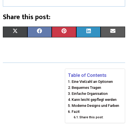
Share this post:
X
F
P
L
E
(
A
I
I
M
T
C
N
N
A
W
E
T
K
I
I
B
E
E
L
Table of Contents
Eine Vielzahl an Optionen
T
O
R
D
Bequemes Tragen
T
O
E
Einfache Organisation
I
Kann leicht gepflegt werden
E
K
S
N
Moderne Designs und Farben
Fazit
R
T
Share this post:
)