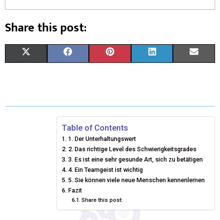
Share this post:
X
F
P
L
E
(
A
I
I
M
T
C
N
N
A
W
E
T
K
I
I
B
E
E
L
Table of Contents
1. Der Unterhaltungswert
T
O
R
D
2. Das richtige Level des Schwierigkeitsgrades
T
3. Es ist eine sehr gesunde Art, sich zu betätigen
O
E
I
4. Ein Teamgeist ist wichtig
E
K
S
N
5. Sie können viele neue Menschen kennenlernen
Fazit
R
T
Share this post:
)