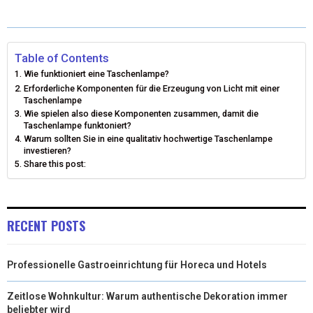
T
C
N
N
A
W
E
T
K
I
I
B
E
E
L
Table of Contents
Wie funktioniert eine Taschenlampe?
T
O
R
D
Erforderliche Komponenten für die Erzeugung von Licht mit einer
Taschenlampe
T
O
E
I
Wie spielen also diese Komponenten zusammen, damit die
Taschenlampe funktoniert?
E
K
S
N
Warum sollten Sie in eine qualitativ hochwertige Taschenlampe
investieren?
R
T
Share this post:
)
RECENT POSTS
Professionelle Gastroeinrichtung für Horeca und Hotels
Zeitlose Wohnkultur: Warum authentische Dekoration immer
beliebter wird