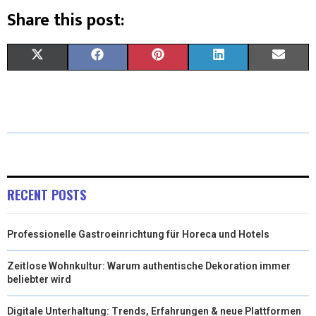
Share this post:
X
F
P
L
E
(
A
I
I
M
T
C
N
N
A
W
E
T
K
I
I
B
E
E
L
T
O
R
D
RECENT POSTS
T
O
E
I
Professionelle Gastroeinrichtung für Horeca und Hotels
E
K
S
N
R
T
Zeitlose Wohnkultur: Warum authentische Dekoration immer
beliebter wird
)
Digitale Unterhaltung: Trends, Erfahrungen & neue Plattformen