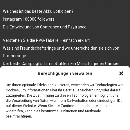
Welches ist das beste Akku Lötkolben?
Instagram 100000 followers
Die Entwicklung von Goatrance und Psytrance
Verstehen Sie die RVG-Tabelle – einfach erklärt
Was sind Freundschaftsringe und wo unterscheiden sie sich von
Partnerringe
Der beste Campingtisch mit Stühlen: Ein Muss für jeden Camper
Berechtigungen verwalten
Die Küche als Platz der Gemeinschaft
Elektrokamin Bestseller – die besten Stücke für Ihr Zuhause
Um Ihnen optimale Erlebnisse zu bieten, verwenden wir Technologien wie
Cookies, um Informationen über Ihr Gerät zu speichern und/oder darauf
zuzugreifen. Die Zustimmung zu diesen Technologien ermöglicht uns
die Verarbeitung von Daten wie Ihrem Surfverhalten oder eindeutigen IDs
auf dieser Website. Wenn Sie Ihre Zustimmung nicht erteilen oder
widerrufen, kann dies bestimmte Funktionen und Merkmale
beeinträchtigen.