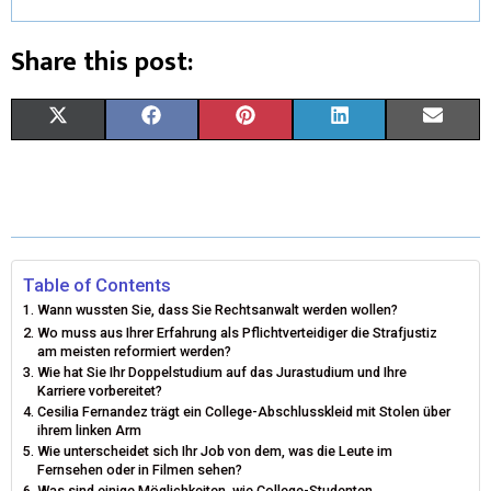
Share this post:
X
F
P
L
E
(
A
I
I
M
T
C
N
N
A
W
E
T
K
I
I
B
E
E
L
Table of Contents
Wann wussten Sie, dass Sie Rechtsanwalt werden wollen?
T
O
R
D
Wo muss aus Ihrer Erfahrung als Pflichtverteidiger die Strafjustiz
am meisten reformiert werden?
T
O
E
I
Wie hat Sie Ihr Doppelstudium auf das Jurastudium und Ihre
Karriere vorbereitet?
E
K
S
N
Cesilia Fernandez trägt ein College-Abschlusskleid mit Stolen über
ihrem linken Arm
R
T
Wie unterscheidet sich Ihr Job von dem, was die Leute im
Fernsehen oder in Filmen sehen?
)
Was sind einige Möglichkeiten, wie College-Studenten