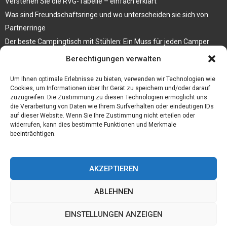
Verstehen Sie die RVG-Tabelle – einfach erklärt
Was sind Freundschaftsringe und wo unterscheiden sie sich von
Partnerringe
Der beste Campingtisch mit Stühlen: Ein Muss für jeden Camper
Berechtigungen verwalten
Die Küche als Platz der Gemeinschaft
Elektrokamin Bestseller – die besten Stücke für Ihr Zuhause
Um Ihnen optimale Erlebnisse zu bieten, verwenden wir Technologien wie
Cookies, um Informationen über Ihr Gerät zu speichern und/oder darauf
zuzugreifen. Die Zustimmung zu diesen Technologien ermöglicht uns
die Verarbeitung von Daten wie Ihrem Surfverhalten oder eindeutigen IDs
auf dieser Website. Wenn Sie Ihre Zustimmung nicht erteilen oder
widerrufen, kann dies bestimmte Funktionen und Merkmale
beeinträchtigen.
AKZEPTIEREN
ABLEHNEN
@2023 - www.Daelindor.de. All Right Reserved.
EINSTELLUNGEN ANZEIGEN