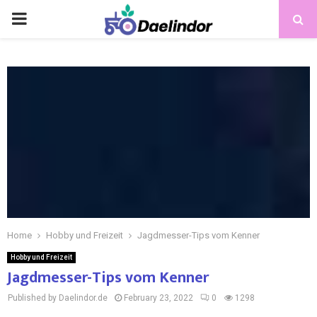
Home
Hobby und Freizeit
Jagdmesser-Tips vom Kenner
Hobby und Freizeit
Jagdmesser-Tips vom Kenner
Published by Daelindor.de
February 23, 2022
0
1298