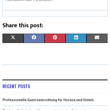
Share this post:
X
F
P
L
E
(
A
I
I
M
T
C
N
N
A
W
E
T
K
I
I
B
E
E
L
T
O
R
D
RECENT POSTS
T
O
E
I
Professionelle Gastroeinrichtung für Horeca und Hotels
E
K
S
N
R
T