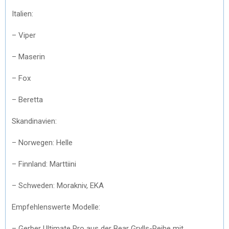
Italien:
– Viper
– Maserin
– Fox
– Beretta
Skandinavien:
– Norwegen: Helle
– Finnland: Marttiini
– Schweden: Morakniv, EKA
Empfehlenswerte Modelle:
– Gerber Ultimate Pro aus der Bear Grylls-Reihe mit