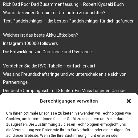
Rich Dad Poor Dad Zusammenfassung – Robert Kiyosaki Buch
Was ist bei einer Domain mit Umlauten zu beachten?
Test Paddelschläger – die besten Paddelschläger für dich gefunden
Welches ist das beste Akku Lötkolben?
Instagram 100000 followers
Die Entwicklung von Goatrance und Psytrance
Verstehen Sie die RVG-Tabelle – einfach erklärt
Was sind Freundschaftsringe und wo unterscheiden sie sich von
Partnerringe
Der beste Campingtisch mit Stühlen: Ein Muss für jeden Camper
Berechtigungen verwalten
Die Küche als Platz der Gemeinschaft
Elektrokamin Bestseller – die besten Stücke für Ihr Zuhause
Um Ihnen optimale Erlebnisse zu bieten, verwenden wir Technologien wie
Cookies, um Informationen über Ihr Gerät zu speichern und/oder darauf
zuzugreifen. Die Zustimmung zu diesen Technologien ermöglicht uns
die Verarbeitung von Daten wie Ihrem Surfverhalten oder eindeutigen IDs
auf dieser Website. Wenn Sie Ihre Zustimmung nicht erteilen oder