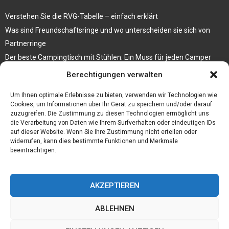
Verstehen Sie die RVG-Tabelle – einfach erklärt
Was sind Freundschaftsringe und wo unterscheiden sie sich von
Partnerringe
Der beste Campingtisch mit Stühlen: Ein Muss für jeden Camper
Berechtigungen verwalten
Die Küche als Platz der Gemeinschaft
Elektrokamin Bestseller – die besten Stücke für Ihr Zuhause
Um Ihnen optimale Erlebnisse zu bieten, verwenden wir Technologien wie
Cookies, um Informationen über Ihr Gerät zu speichern und/oder darauf
zuzugreifen. Die Zustimmung zu diesen Technologien ermöglicht uns
die Verarbeitung von Daten wie Ihrem Surfverhalten oder eindeutigen IDs
auf dieser Website. Wenn Sie Ihre Zustimmung nicht erteilen oder
widerrufen, kann dies bestimmte Funktionen und Merkmale
beeinträchtigen.
AKZEPTIEREN
ABLEHNEN
@2023 - www.Daelindor.de. All Right Reserved.