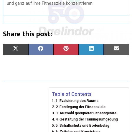
und ganz auf Ihre Fitnessziele konzentrieren.
Share this post:
X
F
P
L
E
(
A
I
I
M
T
C
N
N
A
W
E
T
K
I
I
B
E
E
L
Table of Contents
1. Evaluierung des Raums
T
O
R
D
2. Festlegung der Fitnessziele
T
O
3. Auswahl geeigneter Fitnessgeräte
E
I
4. Gestaltung der Trainingsumgebung
E
K
S
N
5. Schallschutz und Bodenbelag
6. Zeitplan und Konsistenz